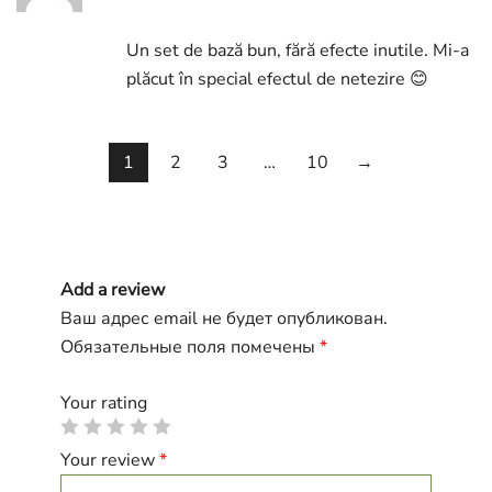
of 5
Un set de bază bun, fără efecte inutile. Mi-a
plăcut în special efectul de netezire 😊
1
2
3
…
10
→
Add a review
Ваш адрес email не будет опубликован.
Обязательные поля помечены
*
Your rating
Your review
*