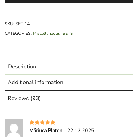
+
ULTRA
BALANCING
SKU:
SET-14
quantity
CATEGORIES:
Miscellaneous
SETS
Description
Additional information
Reviews (93)
Măriuca Platon
–
22.12.2025
Rated
5
out
of 5