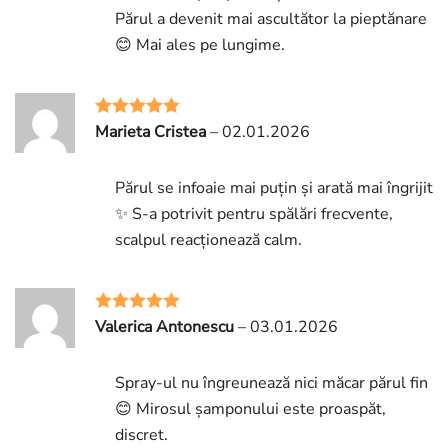
Părul a devenit mai ascultător la pieptănare
😊 Mai ales pe lungime.
Marieta Cristea
–
02.01.2026
Rated
5
out
of 5
Părul se infoaie mai puțin și arată mai îngrijit
✨ S-a potrivit pentru spălări frecvente,
scalpul reacționează calm.
Valerica Antonescu
–
03.01.2026
Rated
5
out
of 5
Spray-ul nu îngreunează nici măcar părul fin
😊 Mirosul șamponului este proaspăt,
discret.