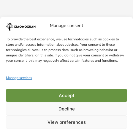
Manage consent
To provide the best experience, we use technologies such as cookies to
store and/or access information about devices. Your consent to these
technologies allows us to process data, such as browsing behavior or
unique identifiers, on this site. If you do not give your consent or withdraw
your consent, this may negatively affect certain features and functions.
© 2026 Xiaomoxuan: The World of Natural Cosmetics.
Manage services
Xiaomoxuan.ro
Accept
Support:
+40 748 898 899
|
+40 371 238 340
Decline
0
View preferences