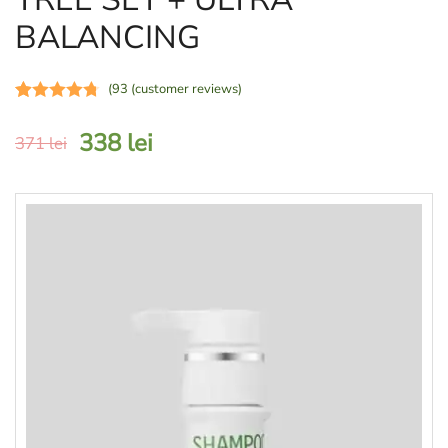
BALANCING
(
93
(customer reviews)
Rated
93
4.75
338
lei
out of 5
371
lei
based on
customer
ratings