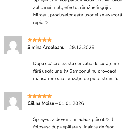
aplic mai mult, efectul rămâne îngrijit.
Mirosul produselor este ușor și se evaporă
rapid ✨
Simina Ardeleanu
–
29.12.2025
Rated
5
out
of 5
După spălare există senzația de curățenie
fără uscăciune 😊 Șamponul nu provoacă
mâncărime sau senzație de piele strânsă.
Călina Moise
–
01.01.2026
Rated
5
out
of 5
Spray-ul a devenit un adaos plăcut ✨ Îl
folosesc după spălare și înainte de feon.