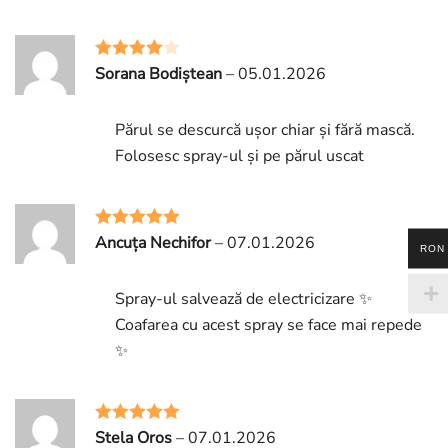
Sorana Bodiștean
–
05.01.2026
Rated
4
out of 5
Părul se descurcă ușor chiar și fără mască.
Folosesc spray-ul și pe părul uscat
Ancuța Nechifor
–
07.01.2026
Rated
5
out
RON
of 5
Spray-ul salvează de electricizare ✨
Coafarea cu acest spray se face mai repede
✨
Stela Oros
–
07.01.2026
Rated
5
out