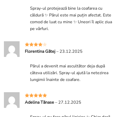
Spray-ul protejează bine la coafarea cu
căldură ✨ Părul este mai puțin afectat. Este
comod de luat cu mine ✨ Uneori îl aplic ziua
pe vârfuri.
Florentina Gătej
–
23.12.2025
Rated
4
out of 5
Părul a devenit mai ascultător deja după
câteva utilizări. Spray-ul ajută la netezirea
lungimii înainte de coafare.
Adelina Tănase
–
27.12.2025
Rated
5
out
of 5
Spray-ul nu face părul lipicios ✨ Chiar dacă