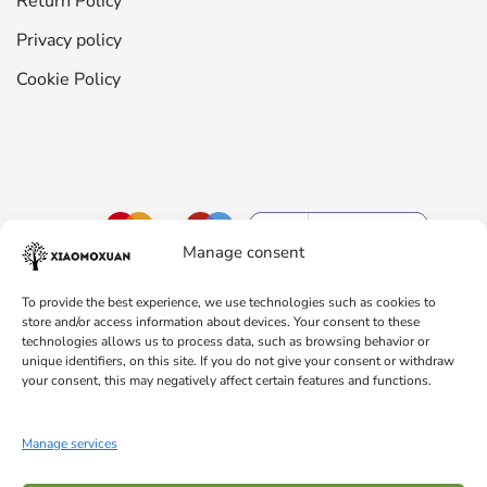
Return Policy
Privacy policy
Cookie Policy
Manage consent
To provide the best experience, we use technologies such as cookies to
store and/or access information about devices. Your consent to these
technologies allows us to process data, such as browsing behavior or
unique identifiers, on this site. If you do not give your consent or withdraw
your consent, this may negatively affect certain features and functions.
© 2026 Xiaomoxuan: The World of Natural Cosmetics.
Manage services
Xiaomoxuan.ro