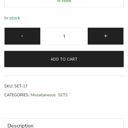
In stock
In stock
XIAOMOXUAN
-
+
TEA
SET
+
ADD TO CART
ULTRA
BALANCING
quantity
SKU:
SET-17
CATEGORIES:
Miscellaneous
SETS
Description