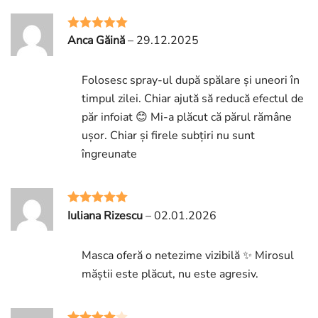
Anca Găină
–
29.12.2025
Rated
5
out
of 5
Folosesc spray-ul după spălare și uneori în
timpul zilei. Chiar ajută să reducă efectul de
păr infoiat 😊 Mi-a plăcut că părul rămâne
ușor. Chiar și firele subțiri nu sunt
îngreunate
Iuliana Rizescu
–
02.01.2026
Rated
5
out
of 5
Masca oferă o netezime vizibilă ✨ Mirosul
măștii este plăcut, nu este agresiv.