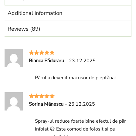
Additional information
Reviews (89)
Bianca Păduraru
–
23.12.2025
Rated
5
out
of 5
Părul a devenit mai ușor de pieptănat
Sorina Mănescu
–
25.12.2025
Rated
5
out
of 5
Spray-ul reduce foarte bine efectul de păr
infoiat 😊 Este comod de folosit și pe