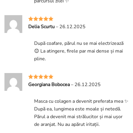
parcursul zilei ✨
Delia Scurtu
–
26.12.2025
Rated
5
out
of 5
După coafare, părul nu se mai electrizează
😊 La atingere, firele par mai dense și mai
pline.
Georgiana Bobocea
–
26.12.2025
Rated
5
out
of 5
Masca cu colagen a devenit preferata mea ✨
După ea, lungimea este moale și netedă.
Părul a devenit mai strălucitor și mai ușor
de aranjat. Nu au apărut iritații.