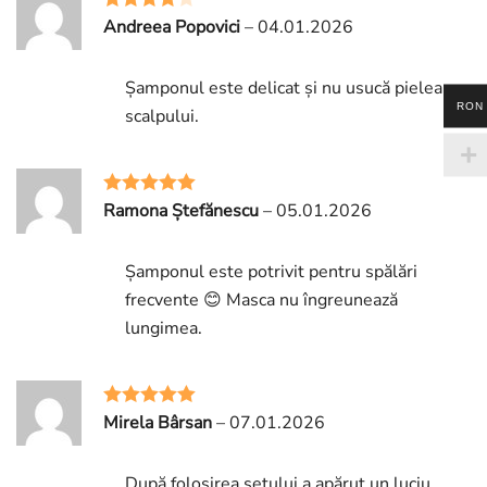
Andreea Popovici
–
04.01.2026
Rated
4
out of 5
Șamponul este delicat și nu usucă pielea
RON
scalpului.
Ramona Ștefănescu
–
05.01.2026
Rated
5
out
of 5
Șamponul este potrivit pentru spălări
frecvente 😊 Masca nu îngreunează
lungimea.
Mirela Bârsan
–
07.01.2026
Rated
5
out
of 5
După folosirea setului a apărut un luciu