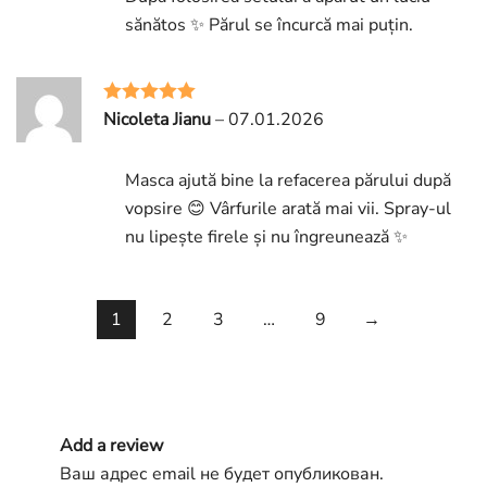
sănătos ✨ Părul se încurcă mai puțin.
Nicoleta Jianu
–
07.01.2026
Rated
5
out
of 5
Masca ajută bine la refacerea părului după
vopsire 😊 Vârfurile arată mai vii. Spray-ul
nu lipește firele și nu îngreunează ✨
1
2
3
…
9
→
Add a review
Ваш адрес email не будет опубликован.