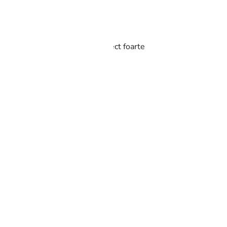
ca îl face mai elastic 🙂 Un efect foarte