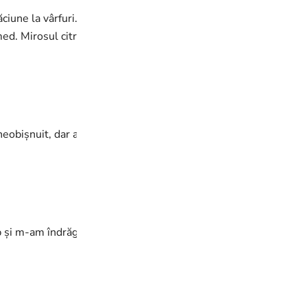
ciune la vârfuri. Șamponul este blând, nu usucă, chiar dacă mă 
ed. Mirosul citric rămâne ca o aromă ușoară. Per total, setul s-
neobișnuit, dar apoi m-am obișnuit 😊 Important este să clăteșt
i m-am îndrăgostit de întreaga gamă. Scalpului i-a devenit viz