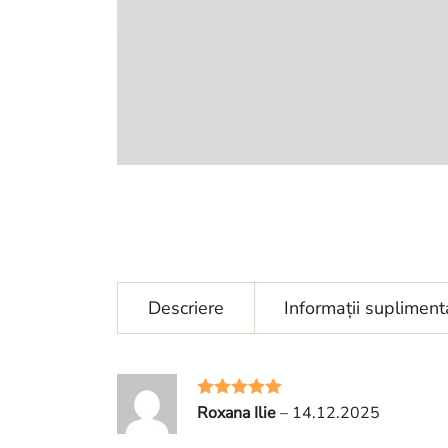
Descriere
Informații supliment
Roxana Ilie
–
14.12.2025
Evaluat la
5
din 5