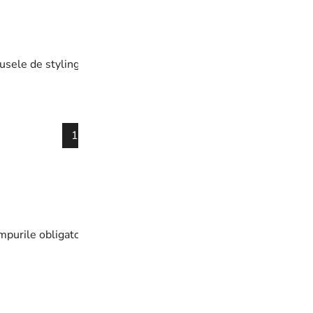
ele de styling se aplică mai bine. Părul nu este îngreunat. Mas
1
2
3
…
13
→
purile obligatorii sunt marcate cu
*