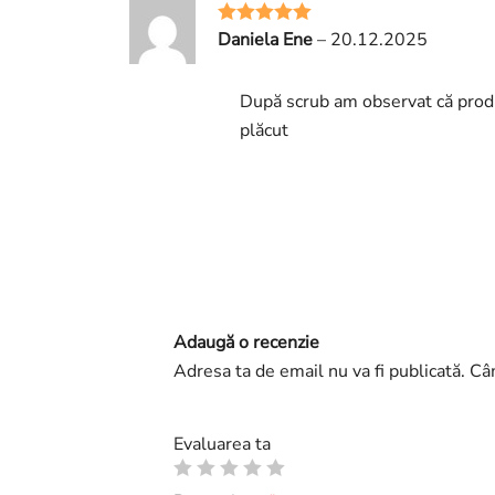
Daniela Ene
–
20.12.2025
Evaluat la
5
din 5
După scrub am observat că produs
plăcut
Adaugă o recenzie
Adresa ta de email nu va fi publicată.
Câm
Evaluarea ta