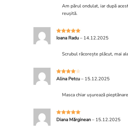
Am părul ondulat, iar după aces
reușită.
Ioana Radu
–
14.12.2025
Evaluat la
5
din 5
Scrubul răcorește plăcut, mai al
Alina Petcu
–
15.12.2025
Evaluat la
4
din 5
Masca chiar ușurează pieptănare
Diana Mărginean
–
15.12.2025
Evaluat la
5
din 5