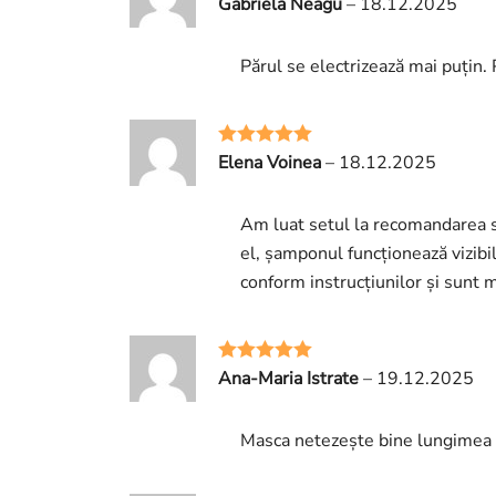
Gabriela Neagu
–
18.12.2025
Evaluat la
5
din 5
Părul se electrizează mai puțin.
Elena Voinea
–
18.12.2025
Evaluat la
5
din 5
Am luat setul la recomandarea st
el, șamponul funcționează vizibil
conform instrucțiunilor și sunt 
Ana-Maria Istrate
–
19.12.2025
Evaluat la
5
din 5
Masca netezește bine lungimea d