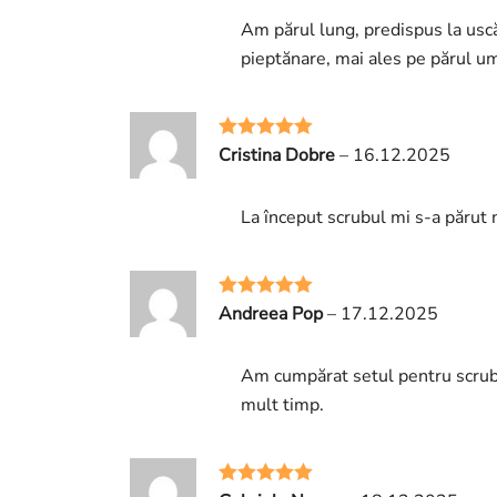
Am părul lung, predispus la uscă
pieptănare, mai ales pe părul um
Cristina Dobre
–
16.12.2025
Evaluat la
5
din 5
La început scrubul mi s-a părut 
Andreea Pop
–
17.12.2025
Evaluat la
5
din 5
Am cumpărat setul pentru scrub ș
mult timp.