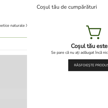
Coșul tău de cumpărături
Lumea cosmeticelor naturale Xi
etice naturale Xiaomoxuan
Categorii
Blog
Con
Coșul tău este
Se pare că nu ați adăugat încă nic
XIAOMOXUA
RĂSFOIEȘTE PRODU
CARE + SC
(
127
de recenzii
Evaluat la
127
601
lei
4.78
din 5
660
lei
pe baza a
de evaluări
Set complet pentru curatar