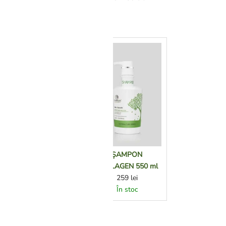
 pentru par.
MASCĂ COLLAGEN
ȘAMPON
550 ml
COLLAGEN 550 ml
264
lei
259
lei
În stoc
În stoc