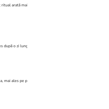
t ritual arată mai structurat. Masca netezește lungimea. Șamp
es după o zi lungă 😌 După el, părul se spală mai ușor cu șamp
a, mai ales pe părul umed. Mirosul este foarte plăcut.