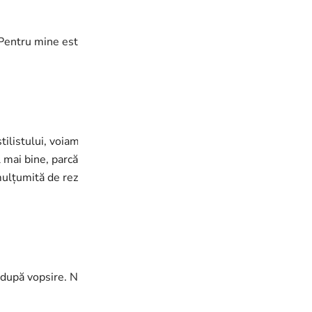
 Pentru mine este un mare plus iarna.
ilistului, voiam să îmbunătățesc starea scalpului. Scrubul s-a d
 mai bine, parcă părul chiar respiră. Masca mi-a plăcut pentru ef
mulțumită de rezultat.
upă vopsire. Nu îngreunează părul, dacă nu exagerezi cu canti