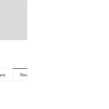
Cantitate
-
+
XIAOMOXUA
SET
COLLAGEN
CARE
COD PRODUS:
SET-1
+
CATEGORIE:
SETURI
SCRUB
are
Recenzii (127)