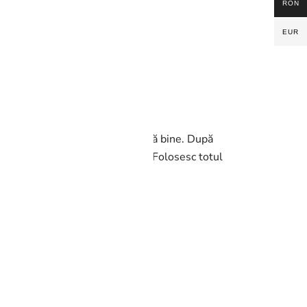
RON
EUR
ovedit foarte delicat, dar curăță bine. După
ectul de netezire și strălucire. Folosesc totul
tatea.