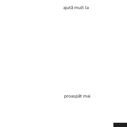
spăl pe cap la două zile. Masca ajută mult la
a dovedit foarte reușit.
i bine.
ibil mai curat, iar părul rămâne proaspăt mai