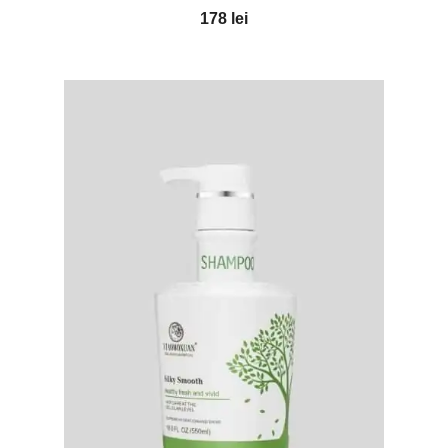
178
lei