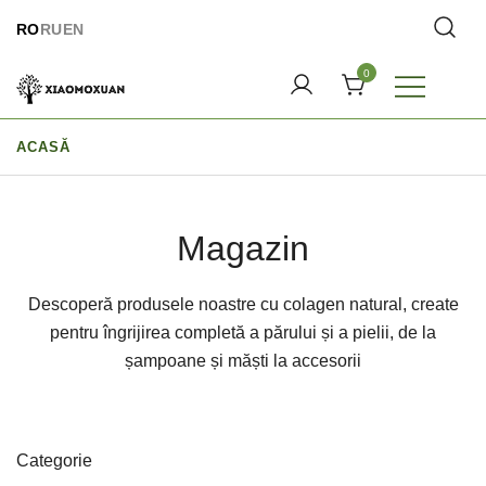
Treci
RO
RU
EN
direct
la
0
conținut
Lumea cosmeticelor naturale Xiaomoxuan
ACASĂ
Magazin
Descoperă produsele noastre cu colagen natural, create
pentru îngrijirea completă a părului și a pielii, de la
șampoane și măști la accesorii
Сategorie