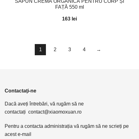
SĂPUN CREMĂ ORGANICĂ PENTRU CORP ȘI
FAȚĂ 550 ml
163
lei
1
2
3
4
→
Contactaţi-ne
Dacă aveți întrebări, vă rugăm să ne
contactați
contact@xiaomoxuan.ro
Pentru a contacta administrația vă rugăm să ne scrieți pe
acest e-mail