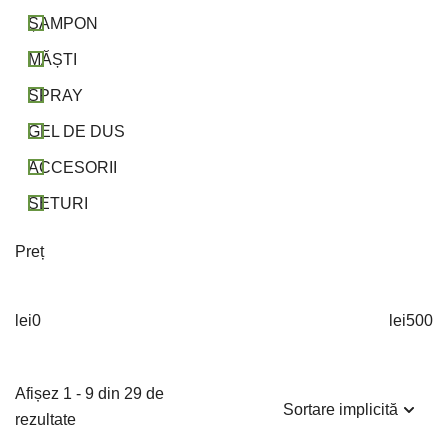
ȘAMPON
MĂȘTI
SPRAY
GEL DE DUS
ACCESORII
SETURI
Preț
lei
0
lei
500
Afișez 1 - 9 din 29 de
rezultate