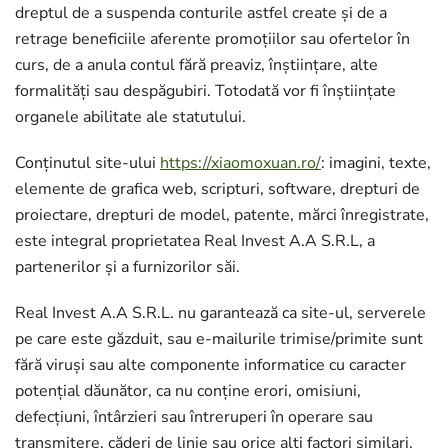
dreptul de a suspenda conturile astfel create și de a
retrage beneficiile aferente promoțiilor sau ofertelor în
curs, de a anula contul fără preaviz, înștiințare, alte
formalități sau despăgubiri. Totodată vor fi înștiințate
organele abilitate ale statutului.
Conținutul site-ului
https://xiaomoxuan.ro/
: imagini, texte,
elemente de grafica web, scripturi, software, drepturi de
proiectare, drepturi de model, patente, mărci înregistrate,
este integral proprietatea Real Invest A.A S.R.L, a
partenerilor și a furnizorilor săi.
Real Invest A.A S.R.L. nu garantează ca site-ul, serverele
pe care este găzduit, sau e-mailurile trimise/primite sunt
fără viruși sau alte componente informatice cu caracter
potențial dăunător, ca nu conține erori, omisiuni,
defecțiuni, întârzieri sau întreruperi în operare sau
transmitere, căderi de linie sau orice alți factori similari.