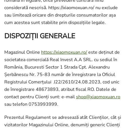
română în vigoare, orice prevedere contrară fiind
considerată nescrisă. https://xiaomoxuan.ro/ nu exclude
sau limitează oricare din drepturile consumatorilor așa
cum acestea sunt stabilite prin dispozițiile legale.
DISPOZIŢII GENERALE
Magazinul Online
https://xiaomoxuan.ro/
este deținut de
societatea comercială Real Invest A.A SRL. cu sediul în
România, Bucuresti Sector 1 Strada Cpt. Alexandru
Șerbănescu Nr. 75-83 număr de înregistrare la Oficiul
Registrului Comerțului J22/2610/24.08.2023, cod unic
de înregistrare 48673893, atribut fiscal RO. Datele de
contact pentru Clienți sunt: e-mail
shop@xiaomoxuan.ro
sau telefon 0753993999.
Prezentul Regulament se adresează atât Clienților, cât și
vizitatorilor Magazinului Online, denumiți generic Clienți