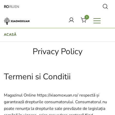
Treci
RO
RU
EN
direct
la
0
conținut
Lumea cosmeticelor naturale Xiaomoxuan
ACASĂ
Privacy Policy
Termeni si Conditii
Magazinul Online https://xiaomoxuan.ro/ respectă și
garantează drepturile consumatorului. Consumatorul nu
poate renunța la drepturile sale prevăzute de legislația