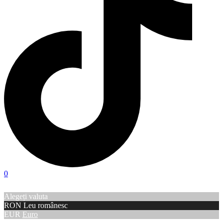
0
Alegeți valuta
RON
Leu românesc
EUR
Euro