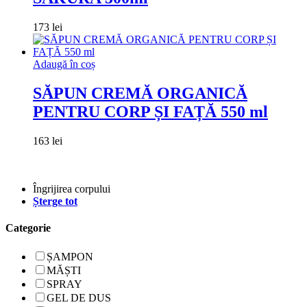
173
lei
Adaugă în coș
SĂPUN CREMĂ ORGANICĂ
PENTRU CORP ȘI FAȚĂ 550 ml
163
lei
Îngrijirea corpului
Șterge tot
Сategorie
ȘAMPON
MĂȘTI
SPRAY
GEL DE DUS