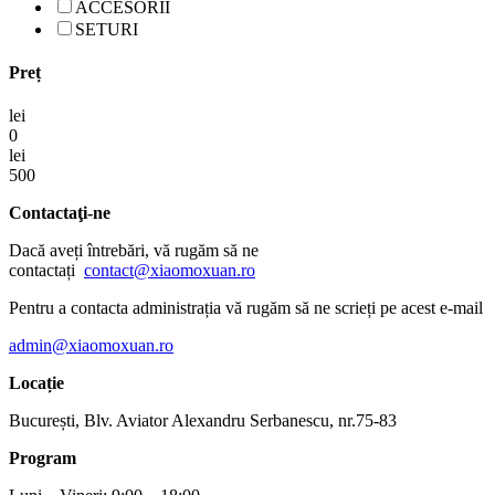
ACCESORII
SETURI
Preț
lei
0
lei
500
Contactaţi-ne
Dacă aveți întrebări, vă rugăm să ne
contactați
contact@xiaomoxuan.ro
Pentru a contacta administrația vă rugăm să ne scrieți pe acest e-mail
admin@xiaomoxuan.ro
Locație
București, Blv. Aviator Alexandru Serbanescu, nr.75-83
Program