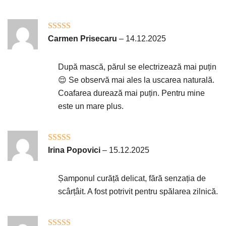
Evaluat la
5
Carmen Prisecaru
–
14.12.2025
din 5
După mască, părul se electrizează mai puțin
😌 Se observă mai ales la uscarea naturală.
Coafarea durează mai puțin. Pentru mine
este un mare plus.
Evaluat la
Irina Popovici
–
15.12.2025
4
din 5
Șamponul curăță delicat, fără senzația de
scârțâit. A fost potrivit pentru spălarea zilnică.