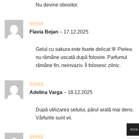
Nu devine obositor.
Evaluat la
5
Flavia Bejan
–
17.12.2025
din 5
Gelul cu sakura este foarte delicat 🌸 Pielea
nu rămâne uscată după folosire. Parfumul
rămâne fin, neinvaziv. Îl folosesc zilnic.
Evaluat la
5
Adelina Varga
–
18.12.2025
din 5
După utilizarea setului, părul arată mai dens.
Vârfurile sunt vii.
RON