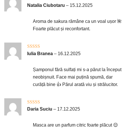
Evaluat la
5
Natalia Ciubotaru
–
15.12.2025
din 5
Aroma de sakura rămâne ca un voal ușor 🌺
Foarte plăcut și reconfortant.
Evaluat la
5
Iulia Branea
–
16.12.2025
din 5
Șamponul fără sulfați mi s-a părut la început
neobișnuit. Face mai puțină spumă, dar
curăță bine 👍 Părul arată viu și strălucitor.
Evaluat la
5
Daria Suciu
–
17.12.2025
din 5
Masca are un parfum citric foarte plăcut 😌