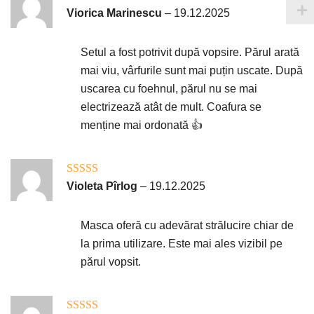
Evaluat la
5
Viorica Marinescu
–
19.12.2025
din 5
Setul a fost potrivit după vopsire. Părul arată
mai viu, vârfurile sunt mai puțin uscate. După
uscarea cu foehnul, părul nu se mai
electrizează atât de mult. Coafura se
menține mai ordonată 👍
Evaluat la
5
Violeta Pîrlog
–
19.12.2025
din 5
Masca oferă cu adevărat strălucire chiar de
la prima utilizare. Este mai ales vizibil pe
părul vopsit.