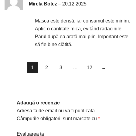
Evaluat la
5
Mirela Botez
–
20.12.2025
din 5
Masca este densă, iar consumul este minim.
Aplic o cantitate mică, evitând rădăcinile.
Părul după ea arată mai plin. Important este
să fie bine clătită.
1
2
3
…
12
→
Adaugă o recenzie
Adresa ta de email nu va fi publicată.
Câmpurile obligatorii sunt marcate cu
*
Evaluarea ta