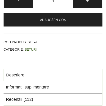
-
+
XIAOMOXUAN
SET
COLLAGEN
ADAUGĂ ÎN COȘ
+
SAKURA
COD PRODUS:
SET-4
CATEGORIE:
SETURI
Descriere
Informații suplimentare
Recenzii (112)