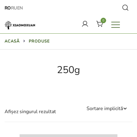
Treci
RO
RU
EN
direct
la
0
conținut
Lumea cosmeticelor naturale Xiaomoxuan
ACASĂ
PRODUSE
250g
Afișez singurul rezultat