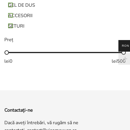
GEL DE DUS
ACCESORII
SETURI
Preț
RON
lei
0
lei
500
Contactaţi-ne
Dacă aveți întrebări, vă rugăm să ne