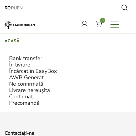
Treci
RO
RU
EN
direct
la
0
conținut
Lumea cosmeticelor naturale Xiaomoxuan
ACASĂ
Bank transfer
În livrare
Încărcat în EasyBox
AWB Generat
Ne confirmată
Livrare nereușită
Confirmat
Precomandă
Contactaţi-ne