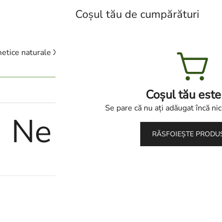
Coșul tău de cumpărături
Lumea cosmeticelor naturale Xi
etice naturale Xiaomoxuan
Categorii
Blog
Con
Coșul tău este
Se pare că nu ați adăugat încă nic
Ne confirmată
RĂSFOIEȘTE PRODU