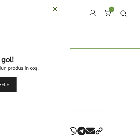
0
aomoxuan
tacte
 gol!
iun produs în coș.
SELE