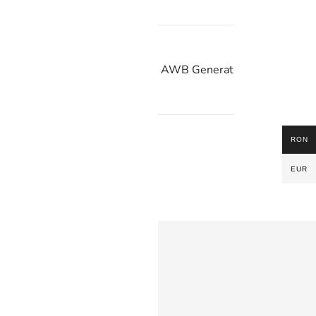
Următorul:
AWB Generat
RON
EUR
ink-uri rapide
scoperă Xiaomoxuan