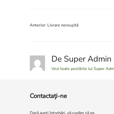
Navigare
Anterior:
Livrare nereușită
în
articole
De Super Admin
Vezi toate postările lui Super Ad
Contactaţi-ne
Dacă aveți întrebări, vă rugăm să ne