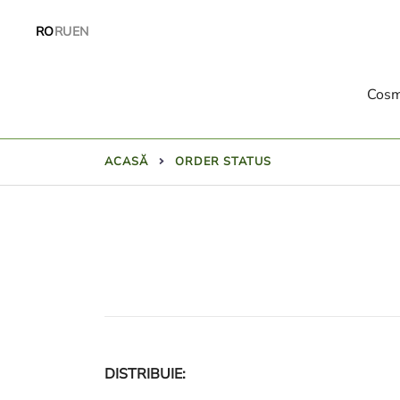
Treci
RO
RU
EN
direct
la
conținut
Cosm
ACASĂ
ORDER STATUS
DISTRIBUIE: