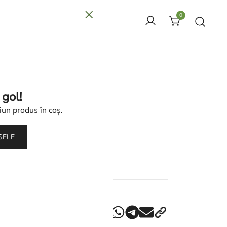
0
aomoxuan
tacte
 gol!
iun produs în coș.
ă
SELE