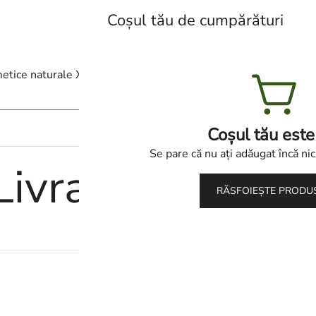
Coșul tău de cumpărături
Lumea cosmeticelor naturale Xi
etice naturale Xiaomoxuan
Categorii
Blog
Con
Coșul tău este
Se pare că nu ați adăugat încă nic
Livrare nereușit
RĂSFOIEȘTE PRODU