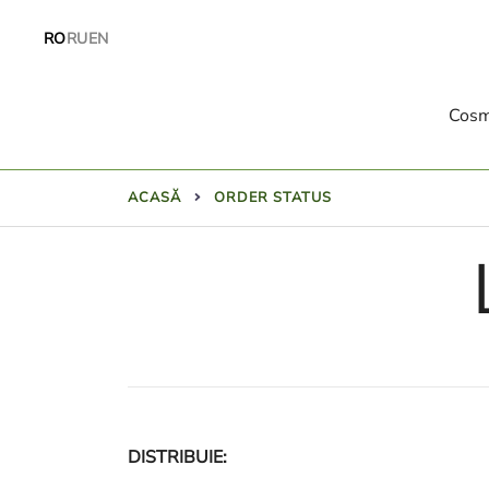
Treci
RO
RU
EN
direct
la
conținut
Cosm
ACASĂ
ORDER STATUS
DISTRIBUIE: