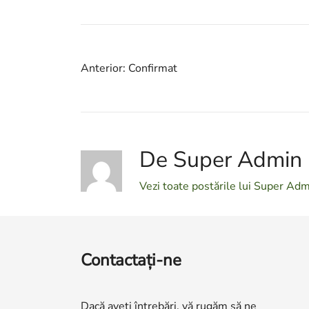
Navigare
Anterior:
Confirmat
în
articole
De Super Admin
Vezi toate postările lui Super Ad
Contactaţi-ne
Dacă aveți întrebări, vă rugăm să ne