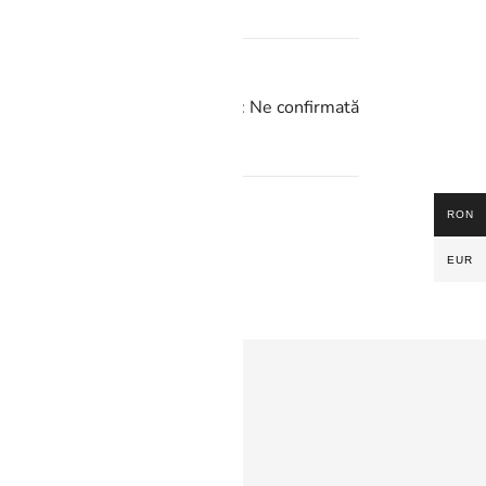
Următorul:
Ne confirmată
RON
EUR
ink-uri rapide
scoperă Xiaomoxuan